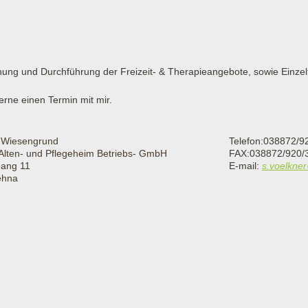
lanung und Durchführung der Freizeit- & Therapieangebote, sowie Einz
erne einen Termin mit mir.
 Wiesengrund
Telefon:038872/9
 Alten- und Pflegeheim Betriebs- GmbH
FAX:038872/920/
gang 11
E-mail:
s.voelkne
ehna