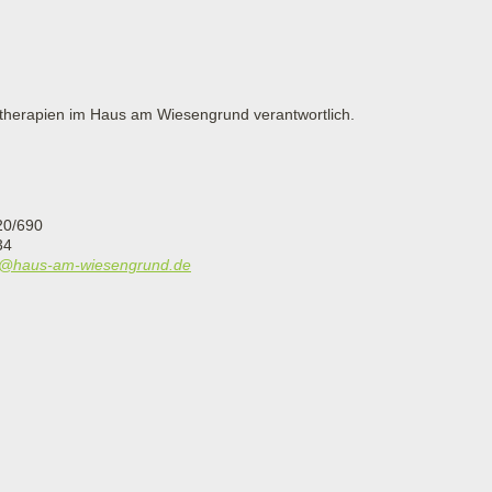
eltherapien im Haus am Wiesengrund verantwortlich.
20/690
34
r@haus-am-wiesengrund.de